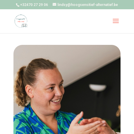
+32470 27 29 06
lindsy@hoogsensitief-alternatief.be