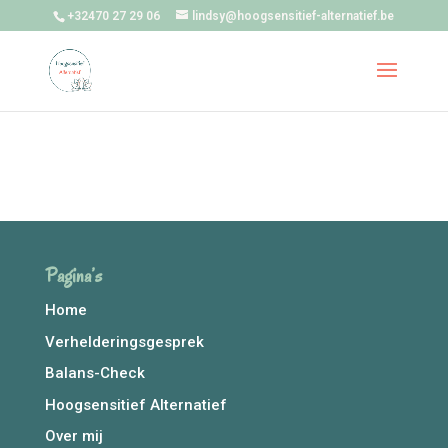
+32470 27 29 06
lindsy@hoogsensitief-alternatief.be
Pagina’s
Home
Verhelderingsgesprek
Balans-Check
Hoogsensitief Alternatief
Over mij