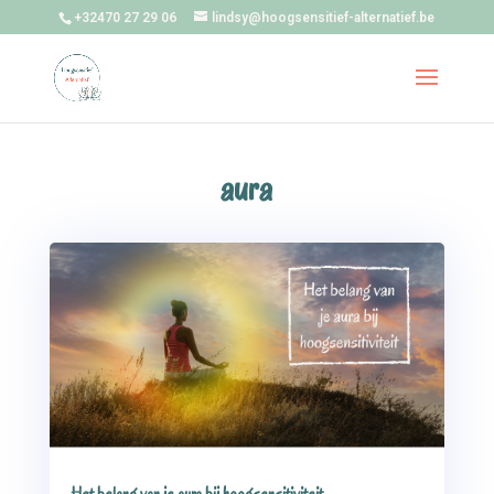
+32470 27 29 06
lindsy@hoogsensitief-alternatief.be
aura
Het belang van je aura bij hoogsensitiviteit