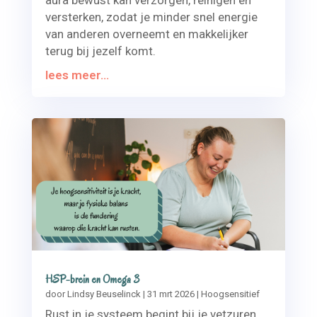
aura bewust kan verzorgen, reinigen en
versterken, zodat je minder snel energie
van anderen overneemt en makkelijker
terug bij jezelf komt.
lees meer...
HSP-brein en Omega 3
door
Lindsy Beuselinck
|
31 mrt 2026
|
Hoogsensitief
Rust in je systeem begint bij je vetzuren