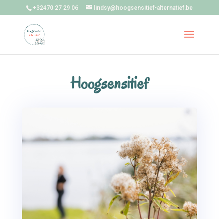
+32470 27 29 06
lindsy@hoogsensitief-alternatief.be
Hoogsensitief