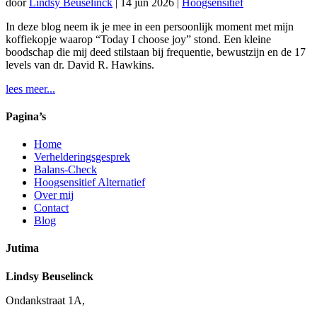
door
Lindsy Beuselinck
|
14 jun 2026
|
Hoogsensitief
In deze blog neem ik je mee in een persoonlijk moment met mijn
koffiekopje waarop “Today I choose joy” stond. Een kleine
boodschap die mij deed stilstaan bij frequentie, bewustzijn en de 17
levels van dr. David R. Hawkins.
lees meer...
Pagina’s
Home
Verhelderingsgesprek
Balans-Check
Hoogsensitief Alternatief
Over mij
Contact
Blog
Jutima
Lindsy Beuselinck
Ondankstraat 1A,