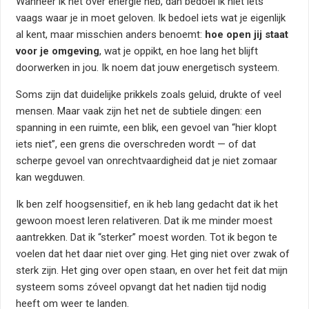
Wanneer ik het over energie heb, dan bedoel ik niet iets
vaags waar je in moet geloven. Ik bedoel iets wat je eigenlijk
al kent, maar misschien anders benoemt:
hoe open jij staat
voor je omgeving
, wat je oppikt, en hoe lang het blijft
doorwerken in jou. Ik noem dat jouw
energetisch systeem
.
Soms zijn dat duidelijke prikkels zoals geluid, drukte of veel
mensen. Maar vaak zijn het net de subtiele dingen: een
spanning in een ruimte, een blik, een gevoel van “hier klopt
iets niet”, een grens die overschreden wordt — of dat
scherpe gevoel van onrechtvaardigheid dat je niet zomaar
kan wegduwen.
Ik ben zelf hoogsensitief, en ik heb lang gedacht dat ik het
gewoon moest leren relativeren. Dat ik me minder moest
aantrekken. Dat ik “sterker” moest worden. Tot ik begon te
voelen dat het daar niet over ging. Het ging niet over zwak of
sterk zijn. Het ging over open staan, en over het feit dat mijn
systeem soms zóveel opvangt dat het nadien tijd nodig
heeft om weer te landen.