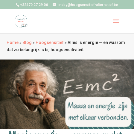
+32470 27 29 06
lindsy@hoogsensitief-alternatief.be
Home
»
Blog
»
Hoogsensitief
»
Alles is energie — en waarom
dat zo belangrijk is bij hoogsensitiviteit